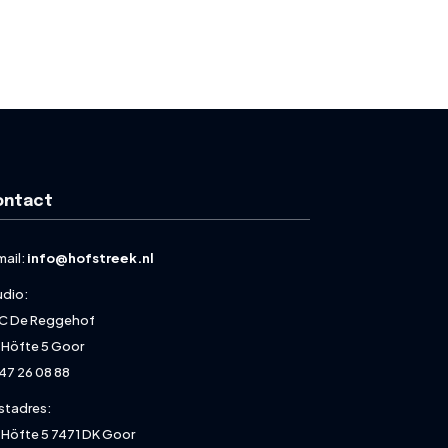
ontact
mail:
info@hofstreek.nl
udio:
C De Reggehof
 Höfte 5 Goor
47 26 08 88
stadres:
 Höfte 5 7471 DK Goor