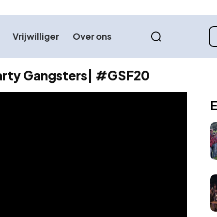
Vrijwilliger
Over ons
arty Gangsters| #GSF20
E