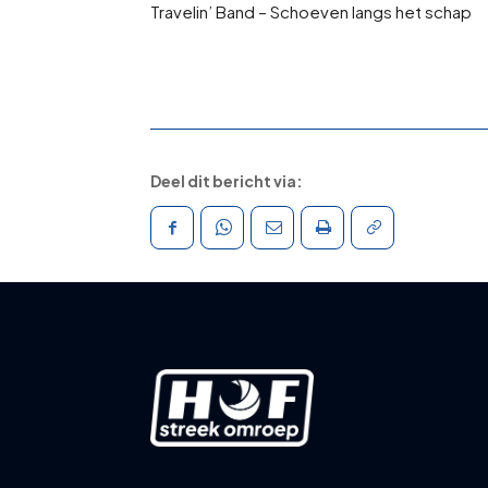
Travelin’ Band – Schoeven langs het schap
d
i
o
s
p
e
Deel dit bericht via:
l
e
r