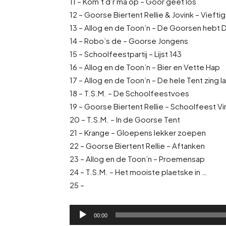
11 – Kom’t d’r ma op – Goor geet lös
12 – Goorse Biertent Rellie & Jovink – Vieftig
13 – Allog en de Toon’n – De Goorsen hebt 
14 – Robo’s de – Goorse Jongens
15 – Schoolfeestpartij – Lijst 143
16 – Allog en de Toon’n – Bier en Vette Hap
17 – Allog en de Toon’n – De hele Tent zing la 
18 – T.S.M. – De Schoolfeestvoes
19 – Goorse Biertent Rellie – Schoolfeest Vi
20 – T.S.M. – In de Goorse Tent
21 – Krange – Gloepens lekker zoepen
22 – Goorse Biertent Rellie – Aftanken
23 – Allog en de Toon’n – Proemensap
24 – T.S.M. – Het mooiste plaetske in …
25 –
A
00:00
u