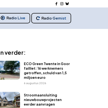
Radio Live
Radio Gemist
n verder:
ECO Green Twente in Goor
failliet: 16 werknemers
getroffen, schuld van 1,5
miljoen euro
6 augustus 2026
Stroomaansluiting
nieuwbouwprojecten
eerder aanvragen