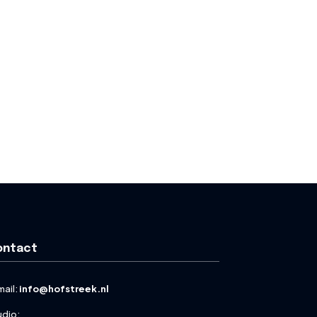
ontact
mail:
info@hofstreek.nl
udio: