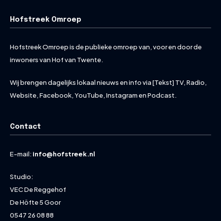
Hofstreek Omroep
Hofstreek Omroep is de publieke omroep van, voor en door de
inwoners van Hof van Twente.
Wij brengen dagelijks lokaal nieuws en info via [Tekst] TV, Radio,
Website, Facebook, YouTube, Instagram en Podcast.
Contact
E-mail:
info@hofstreek.nl
Studio:
VEC De Reggehof
De Höfte 5 Goor
0547 26 08 88