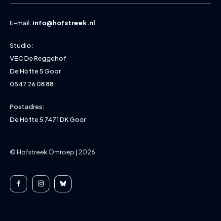
E-mail:
info@hofstreek.nl
Studio:
VEC De Reggehof
De Höfte 5 Goor
0547 26 08 88
Postadres:
De Höfte 5 7471 DK Goor
© Hofstreek Omroep | 2026