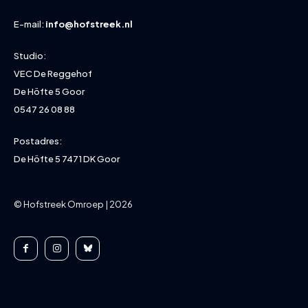
E-mail:
info@hofstreek.nl
Studio:
VEC De Reggehof
De Höfte 5 Goor
0547 26 08 88
Postadres:
De Höfte 5 7471 DK Goor
© Hofstreek Omroep | 2026