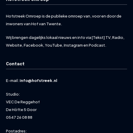
Hofstreek Omroep is de publieke omroep van, voor en door de
inwoners van Hof van Twente.
Wij brengen dagelijks lokaal nieuws en info via [Tekst] TV, Radio,
Website, Facebook, YouTube, Instagram en Podcast.
Contact
E-mail:
info@hofstreek.nl
Studio:
VEC De Reggehof
De Höfte 5 Goor
0547 26 08 88
Postadres: