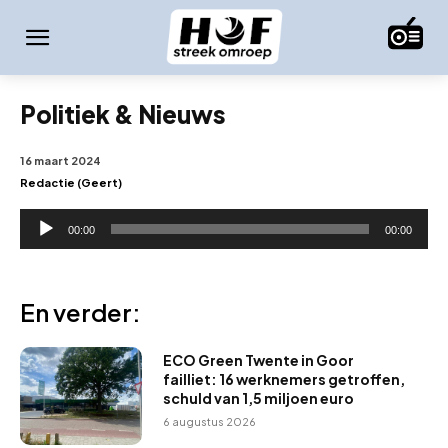
Politiek & Nieuws
16 maart 2024
Redactie (Geert)
A
00:00
00:00
u
d
i
En verder:
o
s
ECO Green Twente in Goor
p
failliet: 16 werknemers getroffen,
schuld van 1,5 miljoen euro
e
6 augustus 2026
l