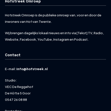
Hofstreek Omroep
Hofstreek Omroep is de publieke omroep van, voor en door de
inwoners van Hof van Twente.
Wij brengen dagelijks lokaal nieuws en info via [Tekst] TV, Radio,
Website, Facebook, YouTube, Instagram en Podcast.
Contact
E-mail:
info@hofstreek.nl
Studio:
VEC De Reggehof
De Höfte 5 Goor
0547 26 08 88