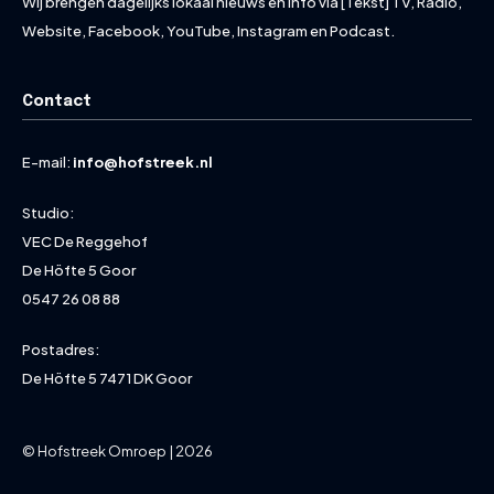
Wij brengen dagelijks lokaal nieuws en info via [Tekst] TV, Radio,
Website, Facebook, YouTube, Instagram en Podcast.
Contact
E-mail:
info@hofstreek.nl
Studio:
VEC De Reggehof
De Höfte 5 Goor
0547 26 08 88
Postadres:
De Höfte 5 7471 DK Goor
© Hofstreek Omroep | 2026