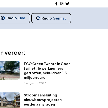
Radio Live
Radio Gemist
n verder:
ECO Green Twente in Goor
failliet: 16 werknemers
getroffen, schuld van 1,5
miljoen euro
6 augustus 2026
Stroomaansluiting
nieuwbouwprojecten
eerder aanvragen