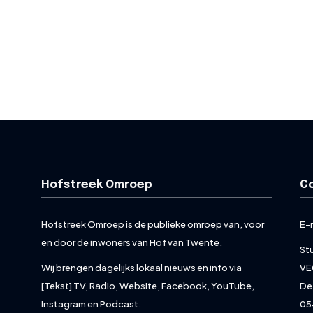
Hofstreek Omroep
C
Hofstreek Omroep is de publieke omroep van, voor
E-
en door de inwoners van Hof van Twente.
St
Wij brengen dagelijks lokaal nieuws en info via
VE
[Tekst] TV, Radio, Website, Facebook, YouTube,
De
Instagram en Podcast.
05