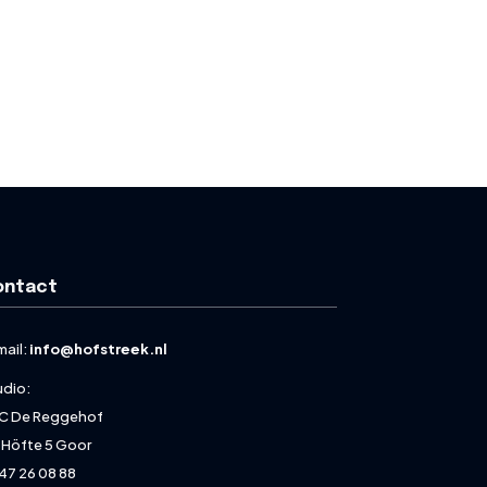
ontact
mail:
info@hofstreek.nl
udio:
C De Reggehof
 Höfte 5 Goor
47 26 08 88