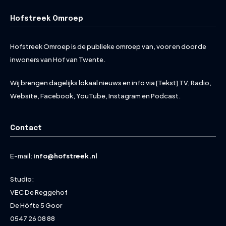
Hofstreek Omroep
Hofstreek Omroep is de publieke omroep van, voor en door de
inwoners van Hof van Twente.
Wij brengen dagelijks lokaal nieuws en info via [Tekst] TV, Radio,
Website, Facebook, YouTube, Instagram en Podcast.
Contact
E-mail:
info@hofstreek.nl
Studio:
VEC De Reggehof
De Höfte 5 Goor
0547 26 08 88