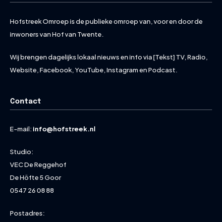
Hofstreek Omroep is de publieke omroep van, voor en door de
inwoners van Hof van Twente.
Wij brengen dagelijks lokaal nieuws en info via [Tekst] TV, Radio,
Website, Facebook, YouTube, Instagram en Podcast.
Contact
E-mail:
info@hofstreek.nl
Studio:
VEC De Reggehof
De Höfte 5 Goor
0547 26 08 88
Postadres: