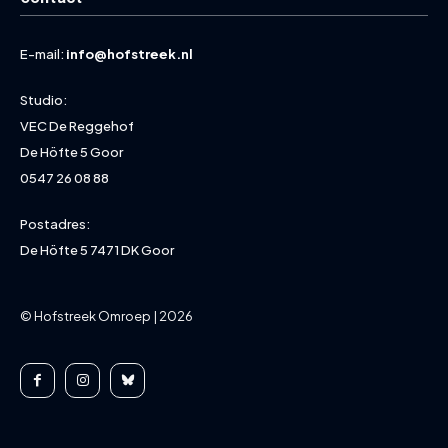
E-mail:
info@hofstreek.nl
Studio:
VEC De Reggehof
De Höfte 5 Goor
0547 26 08 88
Postadres:
De Höfte 5 7471 DK Goor
© Hofstreek Omroep | 2026