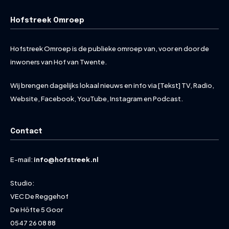
Hofstreek Omroep
Hofstreek Omroep is de publieke omroep van, voor en door de
inwoners van Hof van Twente.
Wij brengen dagelijks lokaal nieuws en info via [Tekst] TV, Radio,
Website, Facebook, YouTube, Instagram en Podcast.
Contact
E-mail:
info@hofstreek.nl
Studio:
VEC De Reggehof
De Höfte 5 Goor
0547 26 08 88