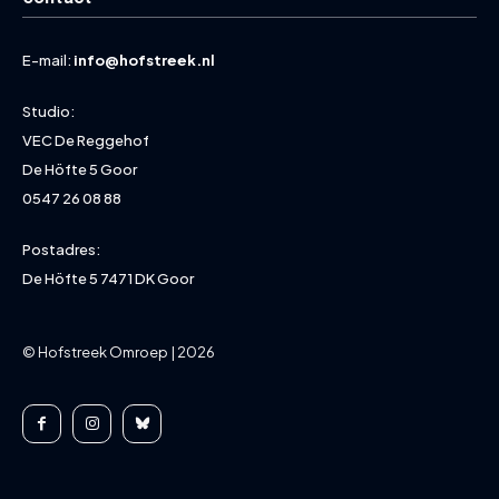
E-mail:
info@hofstreek.nl
Studio:
VEC De Reggehof
De Höfte 5 Goor
0547 26 08 88
Postadres:
De Höfte 5 7471 DK Goor
© Hofstreek Omroep | 2026