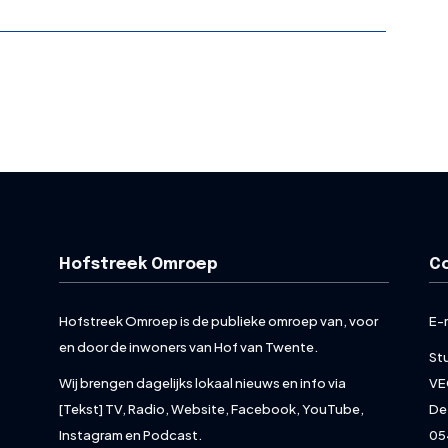
Hofstreek Omroep
C
Hofstreek Omroep is de publieke omroep van, voor
E-
en door de inwoners van Hof van Twente.
St
Wij brengen dagelijks lokaal nieuws en info via
VE
[Tekst] TV, Radio, Website, Facebook, YouTube,
De
Instagram en Podcast.
05