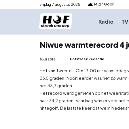
14.2
Goor
vrijdag 7 augustus 2026
C
Radio
TV
Niwue warmterecord 4 ju
Hofstreek Redactie
5 juli 2015
Hof van Twente – Om 13.00 uur vanmiddag w
33,5 graden. Nooit eerder was het zo warm op
het 33,3 graden.
Het record werd gemeten op het weerstatio
naar 34,2 graden. Vandaag was er voor het e
hittegolf. De laatste keer dat we in Nederl