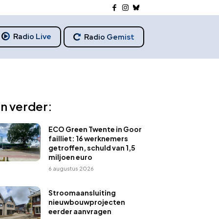
Radio Live
Radio Gemist
n verder:
ECO Green Twente in Goor
failliet: 16 werknemers
getroffen, schuld van 1,5
miljoen euro
6 augustus 2026
Stroomaansluiting
nieuwbouwprojecten
eerder aanvragen