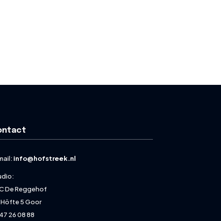
ontact
mail:
info@hofstreek.nl
udio:
C De Reggehof
 Höfte 5 Goor
47 26 08 88