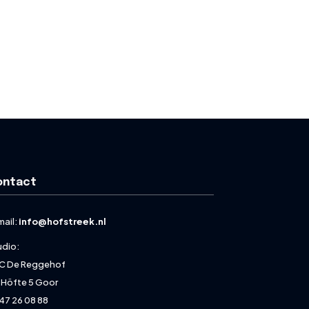
ontact
mail:
info@hofstreek.nl
udio:
C De Reggehof
 Höfte 5 Goor
47 26 08 88