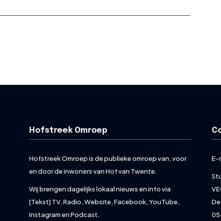
Hofstreek Omroep
C
Hofstreek Omroep is de publieke omroep van, voor
E-
en door de inwoners van Hof van Twente.
St
Wij brengen dagelijks lokaal nieuws en info via
VE
[Tekst] TV, Radio, Website, Facebook, YouTube,
De
Instagram en Podcast.
05