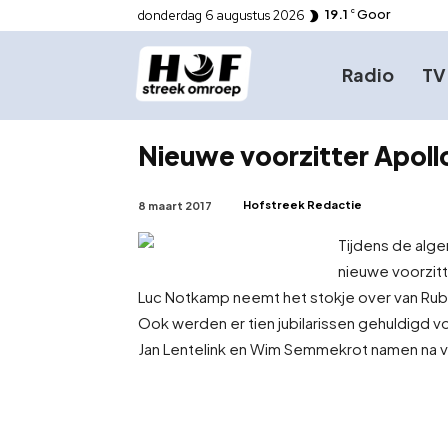
19.1
Goor
donderdag 6 augustus 2026
C
Radio
TV
Nieuwe voorzitter Apoll
Hofstreek Redactie
8 maart 2017
Tijdens de alge
nieuwe voorzit
Luc Notkamp neemt het stokje over van Rube
Ook werden er tien jubilarissen gehuldigd v
Jan Lentelink en Wim Semmekrot namen na vel