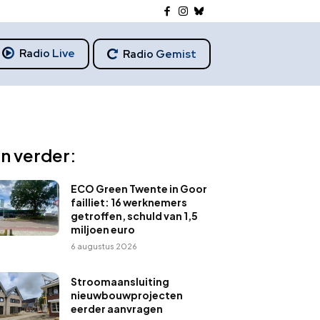
Radio Live
Radio Gemist
n verder:
ECO Green Twente in Goor
failliet: 16 werknemers
getroffen, schuld van 1,5
miljoen euro
6 augustus 2026
Stroomaansluiting
nieuwbouwprojecten
eerder aanvragen