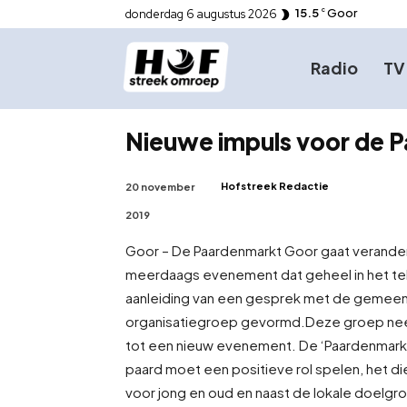
15.5
Goor
donderdag 6 augustus 2026
C
Radio
TV
Nieuwe impuls voor de 
Hofstreek Redactie
20 november
2019
Goor – De Paardenmarkt Goor gaat verande
meerdaags evenement dat geheel in het tek
aanleiding van een gesprek met de gemeen
organisatiegroep gevormd.
Deze groep nee
tot een nieuw evenement. De ‘Paardenmarkt n
paard moet een positieve rol spelen, het d
voor jong en oud en naast de lokale doelgro