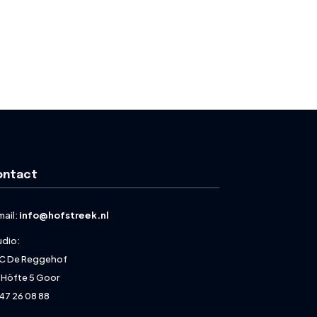
ontact
mail:
info@hofstreek.nl
udio:
C De Reggehof
 Höfte 5 Goor
47 26 08 88