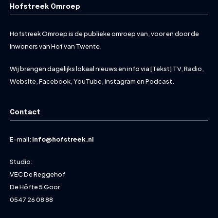
Hofstreek Omroep
Hofstreek Omroep is de publieke omroep van, voor en door de
inwoners van Hof van Twente.
Wij brengen dagelijks lokaal nieuws en info via [Tekst] TV, Radio,
Website, Facebook, YouTube, Instagram en Podcast.
Contact
E-mail:
info@hofstreek.nl
Studio:
VEC De Reggehof
De Höfte 5 Goor
0547 26 08 88