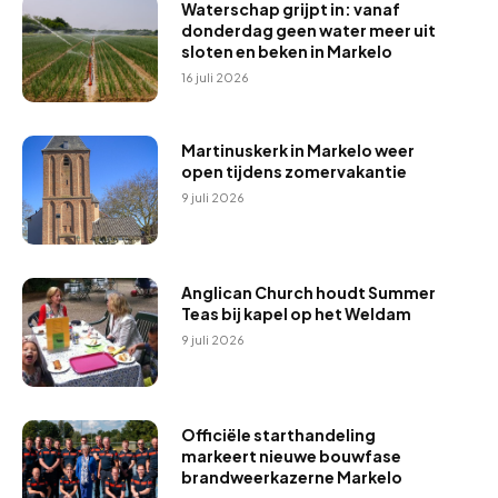
Waterschap grijpt in: vanaf
donderdag geen water meer uit
sloten en beken in Markelo
16 juli 2026
Martinuskerk in Markelo weer
open tijdens zomervakantie
9 juli 2026
Anglican Church houdt Summer
Teas bij kapel op het Weldam
9 juli 2026
Officiële starthandeling
markeert nieuwe bouwfase
brandweerkazerne Markelo