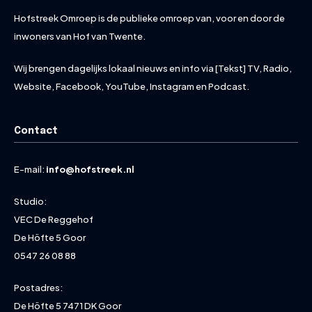
Hofstreek Omroep is de publieke omroep van, voor en door de
inwoners van Hof van Twente.
Wij brengen dagelijks lokaal nieuws en info via [Tekst] TV, Radio,
Website, Facebook, YouTube, Instagram en Podcast.
Contact
E-mail:
info@hofstreek.nl
Studio:
VEC De Reggehof
De Höfte 5 Goor
0547 26 08 88
Postadres:
De Höfte 5 7471 DK Goor