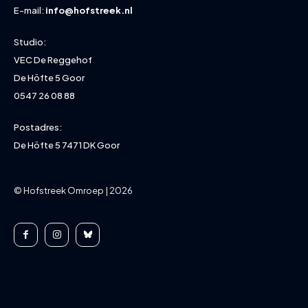
E-mail:
info@hofstreek.nl
Studio:
VEC De Reggehof
De Höfte 5 Goor
0547 26 08 88
Postadres:
De Höfte 5 7471 DK Goor
© Hofstreek Omroep | 2026