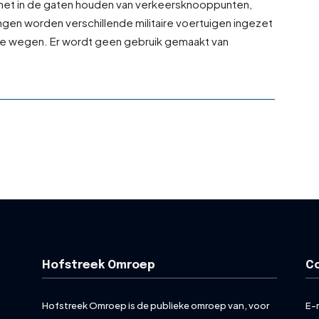
 het in de gaten houden van verkeersknooppunten,
en worden verschillende militaire voertuigen ingezet
de wegen. Er wordt geen gebruik gemaakt van
Hofstreek Omroep
C
Hofstreek Omroep is de publieke omroep van, voor
E-