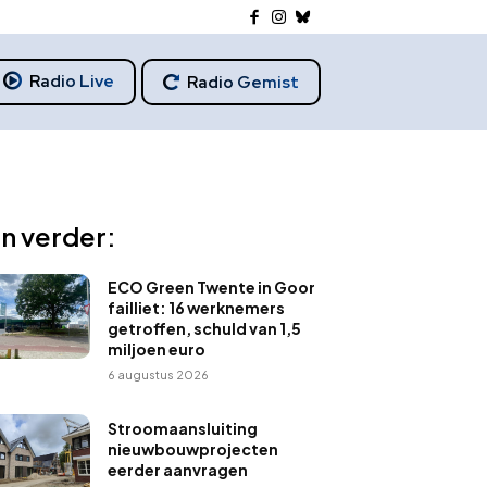
Radio Live
Radio Gemist
n verder:
ECO Green Twente in Goor
failliet: 16 werknemers
getroffen, schuld van 1,5
miljoen euro
6 augustus 2026
Stroomaansluiting
nieuwbouwprojecten
eerder aanvragen