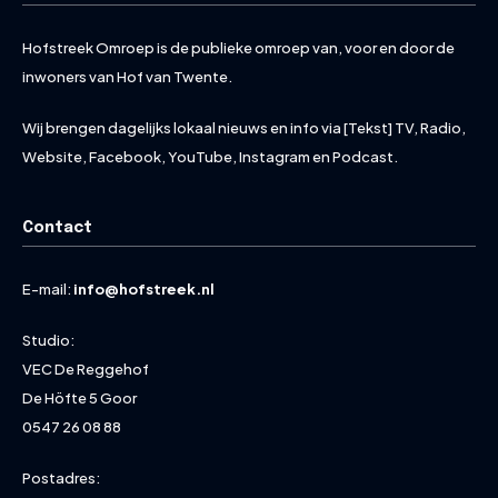
Hofstreek Omroep is de publieke omroep van, voor en door de
inwoners van Hof van Twente.
Wij brengen dagelijks lokaal nieuws en info via [Tekst] TV, Radio,
Website, Facebook, YouTube, Instagram en Podcast.
Contact
E-mail:
info@hofstreek.nl
Studio:
VEC De Reggehof
De Höfte 5 Goor
0547 26 08 88
Postadres: