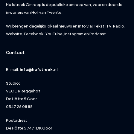
Hofstreek Omroep is de publieke omroep van, voor en door de
inwoners van Hof van Twente.
Wij brengen dagelijks lokaal nieuws en info via [Tekst] TV, Radio,
Website, Facebook, YouTube, Instagram en Podcast.
Contact
E-mail:
info@hofstreek.nl
Studio:
VEC De Reggehof
De Höfte 5 Goor
0547 26 08 88
Postadres:
De Höfte 5 7471 DK Goor