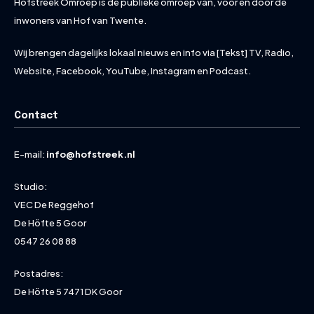
Hofstreek Omroep is de publieke omroep van, voor en door de
inwoners van Hof van Twente.
Wij brengen dagelijks lokaal nieuws en info via [Tekst] TV, Radio,
Website, Facebook, YouTube, Instagram en Podcast.
Contact
E-mail:
info@hofstreek.nl
Studio:
VEC De Reggehof
De Höfte 5 Goor
0547 26 08 88
Postadres:
De Höfte 5 7471 DK Goor