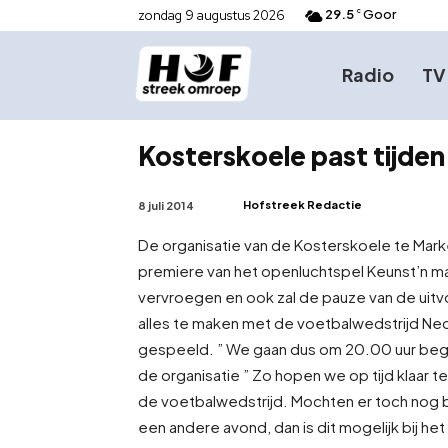
29.5
Goor
zondag 9 augustus 2026
C
Radio
TV
Kosterskoele past tijden
Hofstreek Redactie
8 juli 2014
De organisatie van de Kosterskoele te Mark
premiere van het openluchtspel Keunst’n m
vervroegen en ook zal de pauze van de ui
alles te maken met de voetbalwedstrijd Ned
gespeeld. ” We gaan dus om 20.00 uur beginn
de organisatie ” Zo hopen we op tijd klaar t
de voetbalwedstrijd. Mochten er toch nog be
een andere avond, dan is dit mogelijk bij he