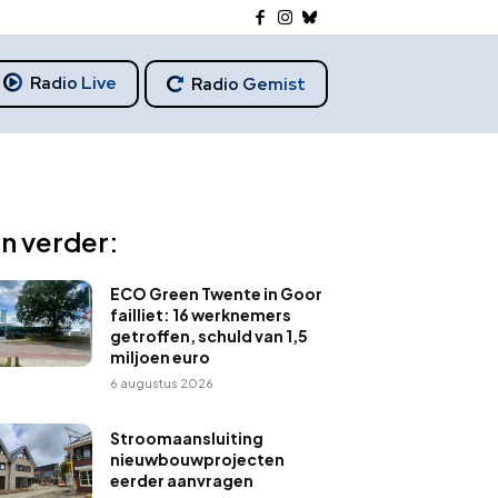
Radio Live
Radio Gemist
n verder:
ECO Green Twente in Goor
failliet: 16 werknemers
getroffen, schuld van 1,5
miljoen euro
6 augustus 2026
Stroomaansluiting
nieuwbouwprojecten
eerder aanvragen