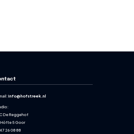
ontact
mail:
info@hofstreek.nl
udio:
C De Reggehof
 Höfte 5 Goor
47 26 08 88