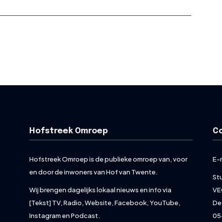
Hofstreek Omroep
C
Hofstreek Omroep is de publieke omroep van, voor
E-
en door de inwoners van Hof van Twente.
St
Wij brengen dagelijks lokaal nieuws en info via
VE
[Tekst] TV, Radio, Website, Facebook, YouTube,
De
Instagram en Podcast.
05