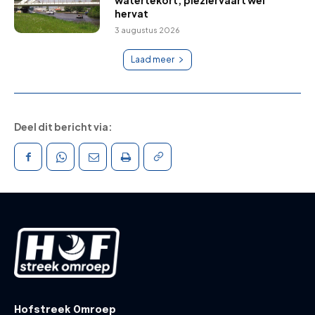
watertekort; pleziervaart wel
hervat
3 augustus 2026
Laad meer
Deel dit bericht via:
Hofstreek Omroep