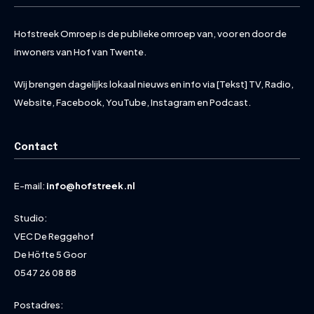
Hofstreek Omroep is de publieke omroep van, voor en door de
inwoners van Hof van Twente.
Wij brengen dagelijks lokaal nieuws en info via [Tekst] TV, Radio,
Website, Facebook, YouTube, Instagram en Podcast.
Contact
E-mail:
info@hofstreek.nl
Studio:
VEC De Reggehof
De Höfte 5 Goor
0547 26 08 88
Postadres: