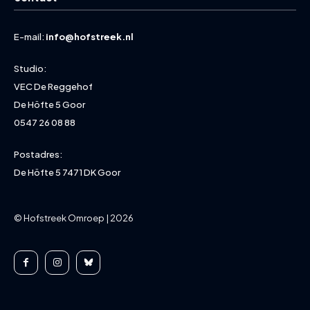
E-mail:
info@hofstreek.nl
Studio:
VEC De Reggehof
De Höfte 5 Goor
0547 26 08 88
Postadres:
De Höfte 5 7471 DK Goor
© Hofstreek Omroep | 2026