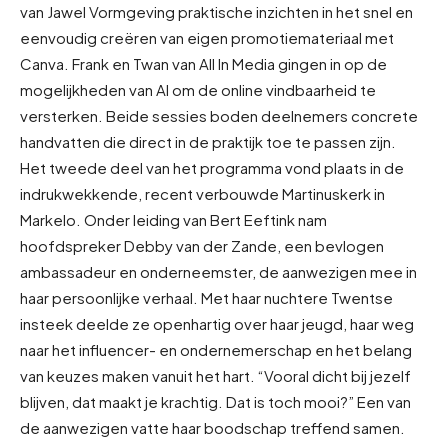
van Jawel Vormgeving praktische inzichten in het snel en
eenvoudig creëren van eigen promotiemateriaal met
Canva. Frank en Twan van All In Media gingen in op de
mogelijkheden van AI om de online vindbaarheid te
versterken. Beide sessies boden deelnemers concrete
handvatten die direct in de praktijk toe te passen zijn.
Het tweede deel van het programma vond plaats in de
indrukwekkende, recent verbouwde Martinuskerk in
Markelo. Onder leiding van Bert Eeftink nam
hoofdspreker Debby van der Zande, een bevlogen
ambassadeur en onderneemster, de aanwezigen mee in
haar persoonlijke verhaal. Met haar nuchtere Twentse
insteek deelde ze openhartig over haar jeugd, haar weg
naar het influencer- en ondernemerschap en het belang
van keuzes maken vanuit het hart. “Vooral dicht bij jezelf
blijven, dat maakt je krachtig. Dat is toch mooi?” Een van
de aanwezigen vatte haar boodschap treffend samen.