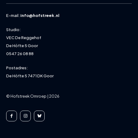
E-mail:
info@hofstreek.nl
Studio:
VEC De Reggehof
De Höfte 5 Goor
0547 26 08 88
Postadres:
De Höfte 5 7471 DK Goor
© Hofstreek Omroep | 2026