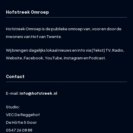
Hofstreek Omroep
Hofstreek Omroep is de publieke omroep van, voor en door de
inwoners van Hof van Twente.
Wij brengen dagelijks lokaal nieuws en info via [Tekst] TV, Radio,
Website, Facebook, YouTube, Instagram en Podcast.
Contact
E-mail:
info@hofstreek.nl
Studio:
VEC De Reggehof
De Höfte 5 Goor
0547 26 08 88