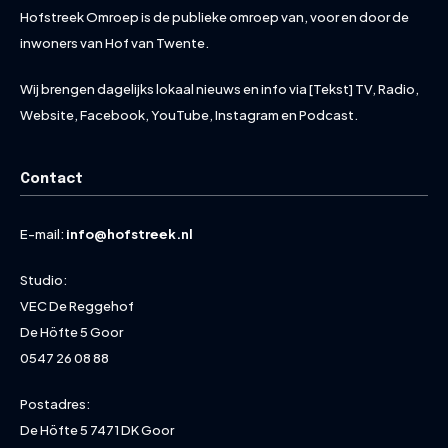
Hofstreek Omroep is de publieke omroep van, voor en door de
inwoners van Hof van Twente.
Wij brengen dagelijks lokaal nieuws en info via [Tekst] TV, Radio,
Website, Facebook, YouTube, Instagram en Podcast.
Contact
E-mail:
info@hofstreek.nl
Studio:
VEC De Reggehof
De Höfte 5 Goor
0547 26 08 88
Postadres:
De Höfte 5 7471 DK Goor