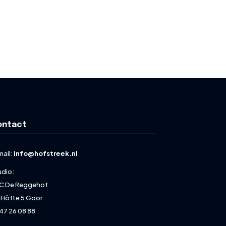
ontact
mail:
info@hofstreek.nl
udio:
C De Reggehof
 Höfte 5 Goor
47 26 08 88