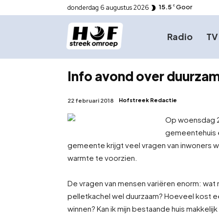
15.5
Goor
donderdag 6 augustus 2026
C
Radio
TV
Info avond over duurza
Hofstreek Redactie
22 februari 2018
Op woensdag 28
gemeentehuis e
gemeente krijgt veel vragen van inwoners w
warmte te voorzien.
De vragen van mensen variëren enorm: wat moe
pelletkachel wel duurzaam? Hoeveel kost e
winnen? Kan ik mijn bestaande huis makkeli