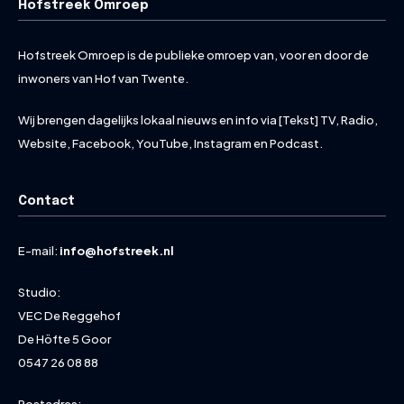
Hofstreek Omroep
Hofstreek Omroep is de publieke omroep van, voor en door de
inwoners van Hof van Twente.
Wij brengen dagelijks lokaal nieuws en info via [Tekst] TV, Radio,
Website, Facebook, YouTube, Instagram en Podcast.
Contact
E-mail:
info@hofstreek.nl
Studio:
VEC De Reggehof
De Höfte 5 Goor
0547 26 08 88