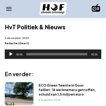
HvT Politiek & Nieuws
2 december 2023
Redactie (Geert)
A
00:00
00:00
u
d
i
En verder:
o
s
ECO Green Twente in Goor
p
failliet: 16 werknemers getroffen,
schuld van 1,5 miljoen euro
e
6 augustus 2026
l