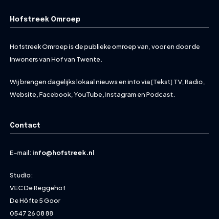
Hofstreek Omroep
Hofstreek Omroep is de publieke omroep van, voor en door de
inwoners van Hof van Twente.
Wij brengen dagelijks lokaal nieuws en info via [Tekst] TV, Radio,
Website, Facebook, YouTube, Instagram en Podcast.
Contact
E-mail:
info@hofstreek.nl
Studio:
VEC De Reggehof
De Höfte 5 Goor
0547 26 08 88