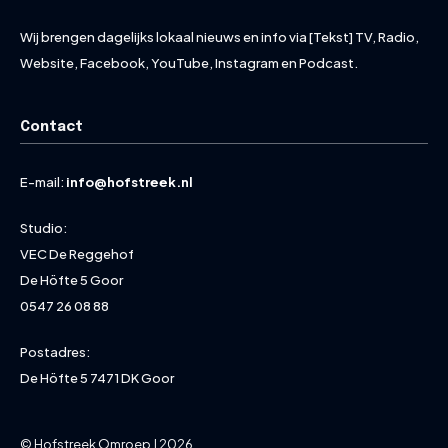
Wij brengen dagelijks lokaal nieuws en info via [Tekst] TV, Radio,
Website, Facebook, YouTube, Instagram en Podcast.
Contact
E-mail:
info@hofstreek.nl
Studio:
VEC De Reggehof
De Höfte 5 Goor
0547 26 08 88
Postadres:
De Höfte 5 7471 DK Goor
© Hofstreek Omroep | 2026