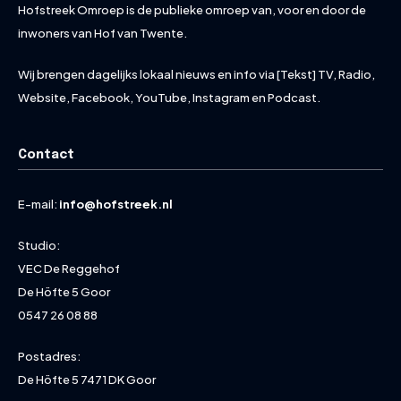
Hofstreek Omroep is de publieke omroep van, voor en door de
inwoners van Hof van Twente.
Wij brengen dagelijks lokaal nieuws en info via [Tekst] TV, Radio,
Website, Facebook, YouTube, Instagram en Podcast.
Contact
E-mail:
info@hofstreek.nl
Studio:
VEC De Reggehof
De Höfte 5 Goor
0547 26 08 88
Postadres:
De Höfte 5 7471 DK Goor