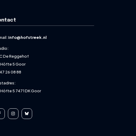
ontact
mail:
info@hofstreek.nl
udio:
C De Reggehof
 Höfte 5 Goor
47 26 08 88
stadres:
 Höfte 5 7471 DK Goor