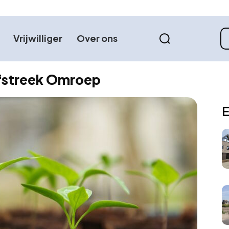
Vrijwilliger
Over ons
Hofstreek Omroep
E