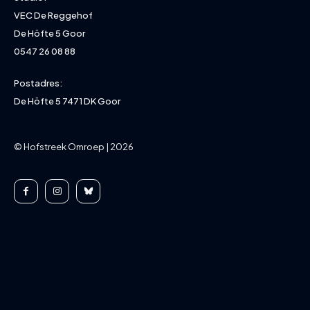
VEC De Reggehof
De Höfte 5 Goor
0547 26 08 88
Postadres:
De Höfte 5 7471 DK Goor
© Hofstreek Omroep | 2026