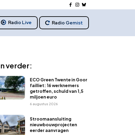
Radio Live
Radio Gemist
n verder:
ECO Green Twente in Goor
failliet: 16 werknemers
getroffen, schuld van 1,5
miljoen euro
6 augustus 2026
Stroomaansluiting
nieuwbouwprojecten
eerder aanvragen