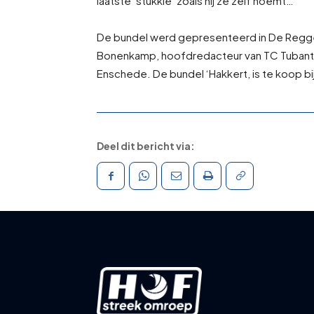
laatste ‘stukkie’ zoals hij ze zelf noemt…
De bundel werd gepresenteerd in De Regge
Bonenkamp, hoofdredacteur van TC Tubantia e
Enschede. De bundel ‘Hakkert, is te koop bi
Deel dit bericht via: