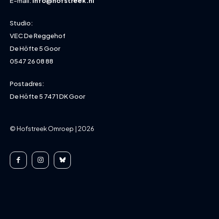
E-mail:
info@hofstreek.nl
Studio:
VEC De Reggehof
De Höfte 5 Goor
0547 26 08 88
Postadres:
De Höfte 5 7471 DK Goor
© Hofstreek Omroep | 2026