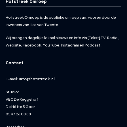
Hofstreek Omroep
Hofstreek Omroep is de publieke omroep van, voor en door de
inwoners van Hof van Twente.
Wij brengen dagelijks lokaal nieuws en info via [Tekst] TV, Radio,
Website, Facebook, YouTube, Instagram en Podcast.
Contact
E-mail:
info@hofstreek.nl
Studio:
VEC De Reggehof
De Höfte 5 Goor
0547 26 08 88
Postadres: