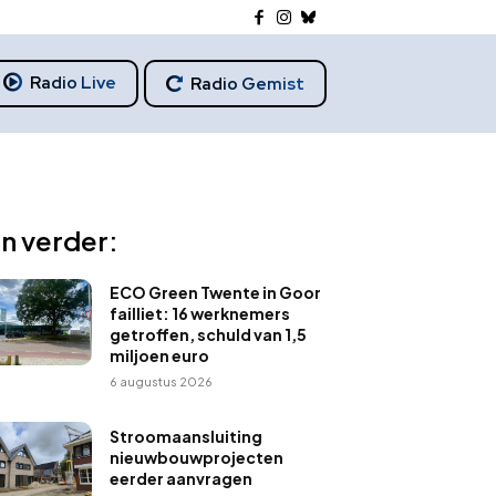
Radio Live
Radio Gemist
n verder:
ECO Green Twente in Goor
failliet: 16 werknemers
getroffen, schuld van 1,5
miljoen euro
6 augustus 2026
Stroomaansluiting
nieuwbouwprojecten
eerder aanvragen