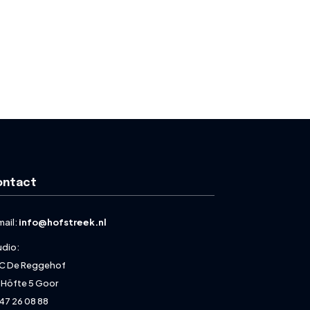
ontact
mail:
info@hofstreek.nl
udio:
C De Reggehof
 Höfte 5 Goor
47 26 08 88