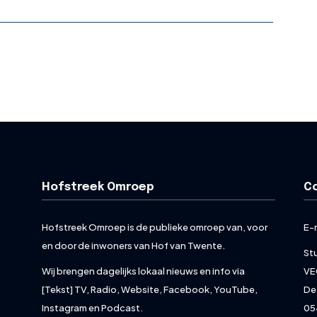
Hofstreek Omroep
C
Hofstreek Omroep is de publieke omroep van, voor
E-
en door de inwoners van Hof van Twente.
St
Wij brengen dagelijks lokaal nieuws en info via
VE
[Tekst] TV, Radio, Website, Facebook, YouTube,
De
Instagram en Podcast.
05