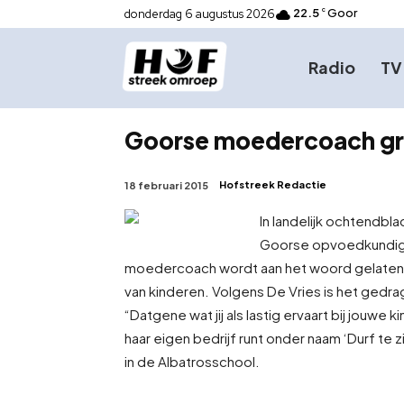
22.5
Goor
donderdag 6 augustus 2026
C
Radio
TV
Goorse moedercoach gro
Hofstreek Redactie
18 februari 2015
In landelijk ochtendbl
Goorse opvoedkundig
moedercoach wordt aan het woord gelaten 
van kinderen. Volgens De Vries is het gedr
“Datgene wat jij als lastig ervaart bij jouwe 
haar eigen bedrijf runt onder naam ‘Durf t
in de Albatrosschool.