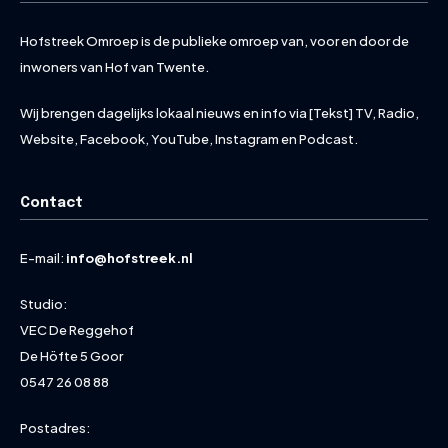
Hofstreek Omroep is de publieke omroep van, voor en door de
inwoners van Hof van Twente.
Wij brengen dagelijks lokaal nieuws en info via [Tekst] TV, Radio,
Website, Facebook, YouTube, Instagram en Podcast.
Contact
E-mail:
info@hofstreek.nl
Studio:
VEC De Reggehof
De Höfte 5 Goor
0547 26 08 88
Postadres: