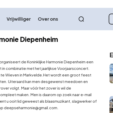
Vrijwilliger
Over ons
rmonie Diepenheim
E
 organiseert de Koninklijke Harmonie Diepenheim een
t in combinatie met het jaarlijkse Voorjaarsconcert.
ste Wieven in Markvelde.
Het wordt een groot feest
eten. Uiteraard kan men desgewenst meedoen en
ver volgt. Maar vóór het zover is wil de
compleet maken. Men is daarom op zoek naar e-mail
nt u ooit lid geweest als blaasmuzikant, slagwerker of
r op deepseharmonie@gmail.com.