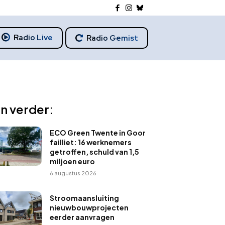
Radio Live
Radio Gemist
n verder:
ECO Green Twente in Goor
failliet: 16 werknemers
getroffen, schuld van 1,5
miljoen euro
6 augustus 2026
Stroomaansluiting
nieuwbouwprojecten
eerder aanvragen