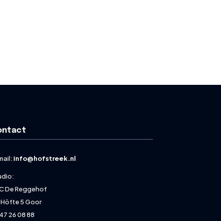
ontact
mail:
info@hofstreek.nl
udio:
C De Reggehof
 Höfte 5 Goor
47 26 08 88