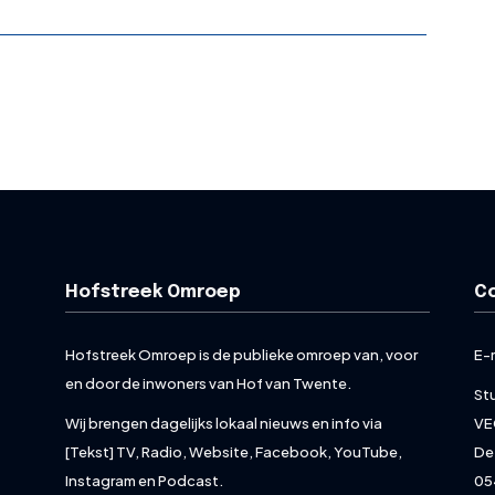
Hofstreek Omroep
C
Hofstreek Omroep is de publieke omroep van, voor
E-
en door de inwoners van Hof van Twente.
St
Wij brengen dagelijks lokaal nieuws en info via
VE
[Tekst] TV, Radio, Website, Facebook, YouTube,
De
Instagram en Podcast.
05