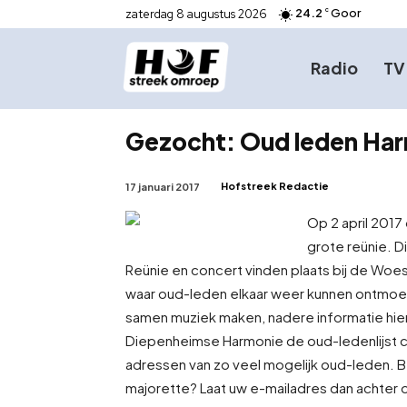
24.2
Goor
zaterdag 8 augustus 2026
C
Radio
TV
Gezocht: Oud leden Ha
Hofstreek Redactie
17 januari 2017
Op 2 april 2017
grote reünie. Di
Reünie en concert vinden plaats bij de Woe
waar oud-leden elkaar weer kunnen ontmo
samen muziek maken, nadere informatie hiero
Diepenheimse Harmonie de oud-ledenlijst 
adressen van zo veel mogelijk oud-leden. Be
majorette? Laat uw e-mailadres dan achte