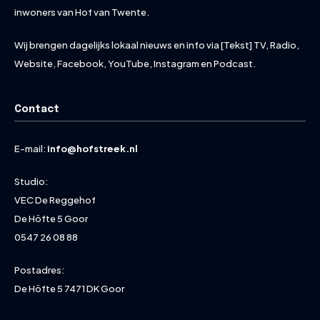
inwoners van Hof van Twente.
Wij brengen dagelijks lokaal nieuws en info via [Tekst] TV, Radio,
Website, Facebook, YouTube, Instagram en Podcast.
Contact
E-mail:
info@hofstreek.nl
Studio:
VEC De Reggehof
De Höfte 5 Goor
0547 26 08 88
Postadres:
De Höfte 5 7471 DK Goor