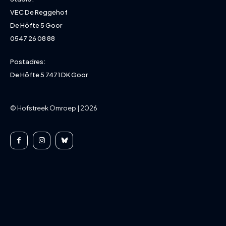
VEC De Reggehof
De Höfte 5 Goor
0547 26 08 88
Postadres:
De Höfte 5 7471 DK Goor
© Hofstreek Omroep | 2026