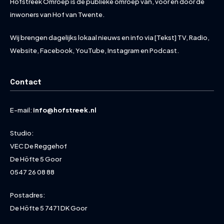
Hofstreek Omroep is de publieke omroep van, voor en door de
inwoners van Hof van Twente.
Wij brengen dagelijks lokaal nieuws en info via [Tekst] TV, Radio,
Website, Facebook, YouTube, Instagram en Podcast.
Contact
E-mail:
info@hofstreek.nl
Studio:
VEC De Reggehof
De Höfte 5 Goor
0547 26 08 88
Postadres:
De Höfte 5 7471 DK Goor