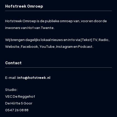
Hofstreek Omroep
Hofstreek Omroep is de publieke omroep van, voor en door de
inwoners van Hof van Twente.
Wij brengen dagelijks lokaal nieuws en info via [Tekst] TV, Radio,
Website, Facebook, YouTube, Instagram en Podcast.
Contact
E-mail:
info@hofstreek.nl
Studio:
VEC De Reggehof
De Höfte 5 Goor
0547 26 08 88