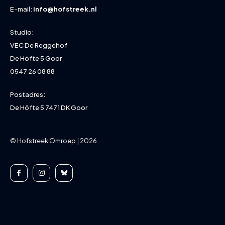
E-mail:
info@hofstreek.nl
Studio:
VEC De Reggehof
De Höfte 5 Goor
0547 26 08 88
Postadres:
De Höfte 5 7471 DK Goor
© Hofstreek Omroep | 2026