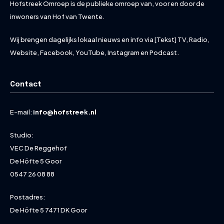
Hofstreek Omroep is de publieke omroep van, voor en door de
inwoners van Hof van Twente.
Wij brengen dagelijks lokaal nieuws en info via [Tekst] TV, Radio,
Website, Facebook, YouTube, Instagram en Podcast.
Contact
E-mail:
info@hofstreek.nl
Studio:
VEC De Reggehof
De Höfte 5 Goor
0547 26 08 88
Postadres:
De Höfte 5 7471 DK Goor